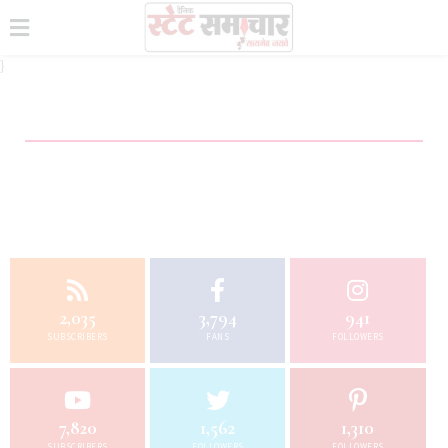
}
2,035
3,794
941
SUBSCRIBERS
FANS
FOLLOWERS
7,820
1,562
1,310
SUBSCRIBERS
FOLLOWERS
FOLLOWERS