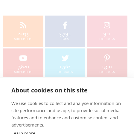
2,035
3,794
941
SUBSCRIBERS
FANS
FOLLOWERS
7,820
1,562
1,310
SUBSCRIBERS
FOLLOWERS
FOLLOWERS
About cookies on this site
सबसे ज्यादा देखा गया
लोकप्रिय समाचार
We use cookies to collect and analyse information on
site performance and usage, to provide social media
1
जम्मू के अखनूर सेक्टर में ड्यूटी के दौरान हथियार से चली
features and to enhance and customise content and
गोली, जवान की दर्दन...
advertisements.
Learn more