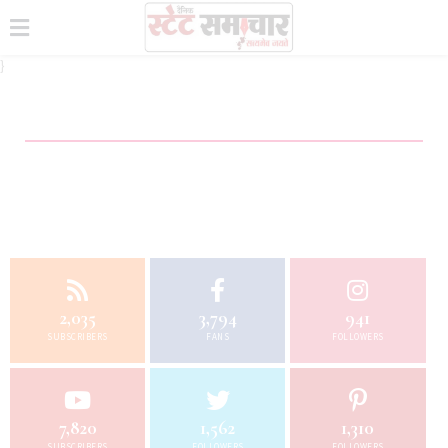
}
2,035
3,794
941
SUBSCRIBERS
FANS
FOLLOWERS
7,820
1,562
1,310
SUBSCRIBERS
FOLLOWERS
FOLLOWERS