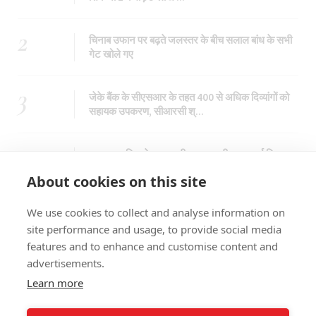
2
चिनाब उफान पर बढ़ते जलस्तर के बीच सलाल बांध के सभी
गेट खोले गए
3
जेके बैंक के सीएसआर के तहत 400 से अधिक दिव्यांगों को
सहायक उपकरण, सीआरसी श्...
4
लगातार बारिश से जम्मू-श्रीनगर राष्ट्रीय राजमार्ग फिर
प्रभावित कई स्थानों पर...
About cookies on this site
5
क्या जम्मू-कश्मीर में कुछ बड़ा होने वाला है?
We use cookies to collect and analyse information on
site performance and usage, to provide social media
features and to enhance and customise content and
advertisements.
Learn more